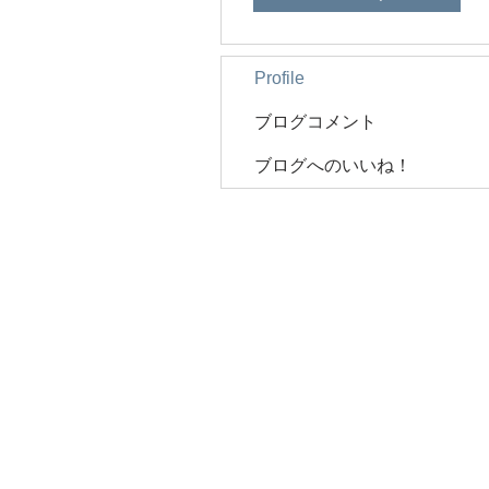
Profile
ブログコメント
ブログへのいいね！
株式会社アキタ
〒497-0034 愛知県海部郡
TEL 0567-95-2727 FAX 0567-9
© Copyright